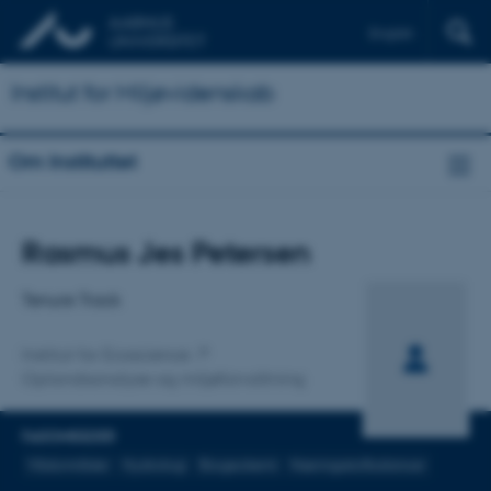
English
Institut for Miljøvidenskab
Om Instituttet
Titel
Rasmus Jes Petersen
Primær tilknytning
Tenure Track
Institut for Ecoscience
Oplandsanalyse og miljøforvaltning
FAGOMRÅDER
Vådområder
Hydrologi
Biogeokemi
Næringsstofbalancer