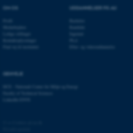
med at gøre hjemmesiden
OM OS
UDDANNELSER PÅ AU
brugbar ved at aktivere nogle
grundlæggende funktioner
Profil
Bachelor
som navigation mm.
Medarbejdere
Kandidat
Hjemmesiden kan ikke
Ledige stillinger
Ingeniør
Kontaktoplysninger
Ph.d.
fungerer uden disse cookies.
Find vej til instituttet
Efter- og videreuddannelse
Navn
Udbyder / Domæne
GENVEJE
be_typo_user
TYPO3 Association
.au.dk
DCE - Nationalt Center for Miljø og Energi
Faculty of Technical Sciences
LinkedIn ENVS
fe_typo_user
Typo3 Association
.au.dk
©
—
Cookies på au.dk
Privatlivspolitik