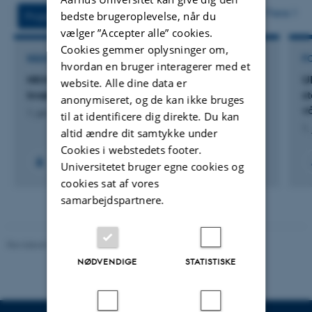
vedhæftet
Flere
bedste brugeroplevelse, når du
Projekter
Aktiviteter
vælger ”Accepter alle” cookies.
Cookies gemmer oplysninger om,
RÅDGIVNINGSPROJEKT
F
hvordan en bruger interagerer med et
NKMv2026: Opdatering af
U
website. Alle dine data er
kvælstofretentionskort - 2026
s
anonymiseret, og de kan ikke bruges
v
1. jan. 2026
-
1. maj 2026
til at identificere dig direkte. Du kan
1.
altid ændre dit samtykke under
Cookies i webstedets footer.
Universitetet bruger egne cookies og
cookies sat af vores
samarbejdspartnere.
Revideret 08.05.2025
-
Institut for Miljøvidenskab
NØDVENDIGE
STATISTISKE