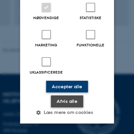
1. jan. 2020
-
30. nov. 2023
+18
NØDVENDIGE
STATISTISKE
MARKETING
FUNKTIONELLE
Revideret 08.05.2025
-
Institut for Miljøvidenskab
UKLASSIFICEREDE
Accepter alle
INSTITUT FOR
MILJØVIDENSKAB
Afvis alle
Læs mere om cookies
Aarhus Universitet
Frederiksborgvej 399
4000 Roskilde