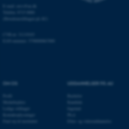
Nødvendige
Statistiske
Marketing
E-mail: envs@au.dk
Funktionelle
Uklassificerede
Telefon: 8715 0000
(Hovedomstillingen på AU)
CVR-nr: 31119103
Nødvendige cookies hjælper
EAN-nummer: 5798000867000
med at gøre hjemmesiden
brugbar ved at aktivere nogle
grundlæggende funktioner
som navigation mm.
Hjemmesiden kan ikke
fungerer uden disse cookies.
OM OS
UDDANNELSER PÅ AU
Profil
Bachelor
Medarbejdere
Kandidat
Navn
Udbyder / Domæne
Ledige stillinger
Ingeniør
be_typo_user
TYPO3 Association
Kontaktoplysninger
Ph.d.
.au.dk
Find vej til instituttet
Efter- og videreuddannelse