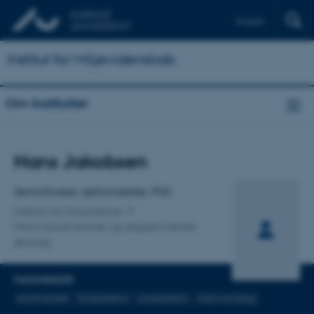
English
Institut for Miljøvidenskab
Om Instituttet
Titel
Hans Jakobsen
Primær tilknytning
Seniorforsker, sektionsleder, PhD
Institut for Ecoscience
Marin biodiversitet og eksperimentel
økologi
FAGOMRÅDER
biodiversitet
fytoplankton
zooplankton
marin ecology