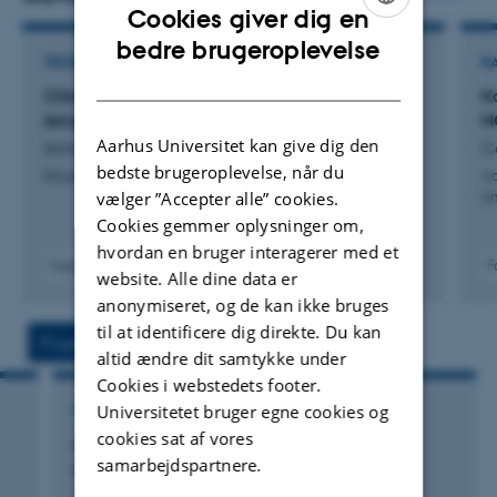
Cookies giver dig en
data
ENGLISH
bedre brugeroplevelse
TIDSSKRIFTARTIKEL
R
DANISH
Ciliate grazing control of a spring bloom in a
K
temperate fjord
N
Aarhus Universitet kan give dig den
Armengol, L. +4.
Ca
bedste brugeroplevelse, når du
Estuarine, Coastal and Shelf Science
Aa
vælger ”Accepter alle” cookies.
an
Cookies gemmer oplysninger om,
hvordan en bruger interagerer med et
Fagfællebedømt
F
website. Alle dine data er
Digital
anonymiseret, og de kan ikke bruges
version
vedhæftet
til at identificere dig direkte. Du kan
Projekter
Aktiviteter
altid ændre dit samtykke under
Cookies i webstedets footer.
Universitetet bruger egne cookies og
FORSKNINGSPROJEKT
cookies sat af vores
eDNA Center - Applied molecular tools for
samarbejdspartnere.
environmental monitoring and research