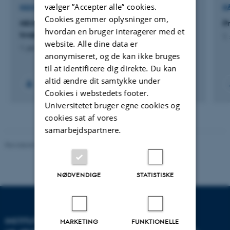
vælger ”Accepter alle” cookies.
RÅDGIVNINGSPROJEKT
R
Cookies gemmer oplysninger om,
NKMv2026: Opdatering af
P
hvordan en bruger interagerer med et
kvælstofretentionskort - 2026
1.
website. Alle dine data er
1. jan. 2026
-
1. maj 2026
anonymiseret, og de kan ikke bruges
til at identificere dig direkte. Du kan
altid ændre dit samtykke under
Cookies i webstedets footer.
Universitetet bruger egne cookies og
cookies sat af vores
samarbejdspartnere.
Revideret 08.05.2025
-
Institut for Miljøvidenskab
NØDVENDIGE
STATISTISKE
INSTITUT FOR
MARKETING
FUNKTIONELLE