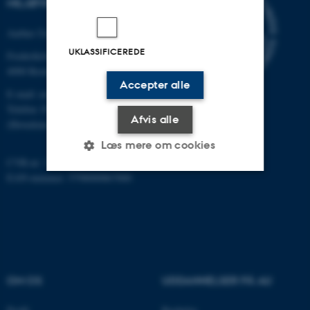
MILJØVIDENSKAB
Aarhus Universitet
UKLASSIFICEREDE
Frederiksborgvej 399
4000 Roskilde
Accepter alle
E-mail: envs@au.dk
Telefon: 8715 0000
Afvis alle
(Hovedomstillingen på AU)
Læs mere om cookies
CVR-nr: 31119103
EAN-nummer: 5798000867000
Nødvendige
Statistiske
Marketing
Funktionelle
Uklassificerede
OM OS
UDDANNELSER PÅ AU
Nødvendige cookies hjælper
med at gøre hjemmesiden