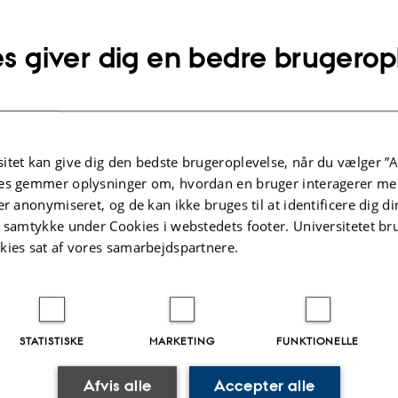
lgte publikationer
Flere
s giver dig en bedre brugerop
W
TIDSSKRIFTARTIK
dplains and coastal wetlands as
Hydrological
ent sinks: a restoration
removal vers
itet kan give dig den bedste brugeroplevelse, når du vælger ”A
pective
a shallow-dr
es gemmer oplysninger om, hvordan en bruger interagerer med
D. +8.
Petersen, R. +
er anonymiseret, og de kan ikke bruges til at identificere dig d
t samtykke under Cookies i webstedets footer. Universitetet br
e Conservation
Journal of Hydrol
kies sat af vores samarbejdspartnere.
ællebedømt
Fagfællebedømt
Digital
Di
version
ve
vedhæftet
v
STATISTISKE
MARKETING
FUNKTIONELLE
te projekter
Flere
Afvis alle
Accepter alle