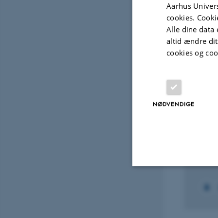
Aarhus Univers
cookies. Cooki
Digital
Alle dine data 
version
altid ændre di
vedhæftet
cookies og coo
Projek
FORSKNINGSPROJEKT
FORSK
NØDVENDIGE
Air Quality, Health Effects
SGA 
and External Costs in
5. feb.
Selected Cities in Nordic
Countries
1. aug. 2022
-
1. okt. 2023
Nødvendige
+2