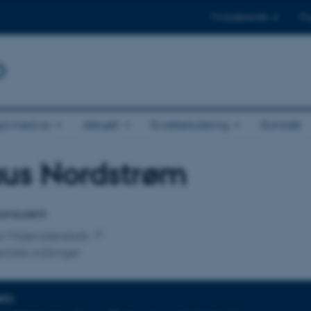
Til studerende
Til
b
jd med os
Aktuelt
Kvalitetssikring
Kontakt
aus Nordstrøm
tilknytning
onsulent
for Miljøvidenskab
riske målinger
NFO