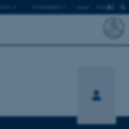
Find
 ph.d.er
Til medarbejdere
English