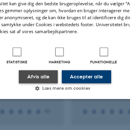
itet kan give dig den bedste brugeroplevelse, når du vælger ”A
Fagfællebedømt
es gemmer oplysninger om, hvordan en bruger interagerer med
Digital
er anonymiseret, og de kan ikke bruges til at identificere dig d
version
t samtykke under Cookies i webstedets footer. Universitetet br
vedhæftet
kies sat af vores samarbejdspartnere.
ter
Aktiviteter
NINGSPROJEKT
FORSKNINGSPROJEKT
STATISTISKE
MARKETING
FUNKTIONELLE
for Arctic Research
SGA for Atmospheric
pollution and impact
 2016
-
5. feb. 2020
Afvis alle
Accepter alle
human health
Læs mere om cookies
5. feb. 2016
-
1. feb. 2022
Statistiske
Marketing
Funktionelle
+21