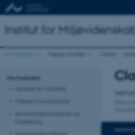
Institut for Miljøvidenska
Om Instituttet
Faglige områder
Centre
Arbe
Cl
Titel
Om Instituttet
Primær 
Generelt om Instituttet
Specialk
Miljøkemi og toksikologi
Institut 
Atmosfæ
Atmosfæriske Emissioner og
Modellering
KONTAKTI
Atmosfæriske Målinger