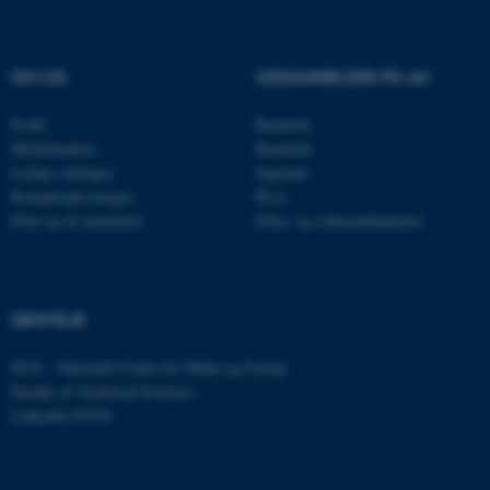
Nødvendige cookies hjælper
med at gøre hjemmesiden
brugbar ved at aktivere nogle
OM OS
UDDANNELSER PÅ AU
grundlæggende funktioner
som navigation mm.
Profil
Bachelor
Hjemmesiden kan ikke
Medarbejdere
Kandidat
Ledige stillinger
Ingeniør
fungerer uden disse cookies.
Kontaktoplysninger
Ph.d.
Find vej til instituttet
Efter- og videreuddannelse
Navn
Udbyder / Domæne
be_typo_user
TYPO3 Association
.au.dk
GENVEJE
DCE - Nationalt Center for Miljø og Energi
Faculty of Technical Sciences
fe_typo_user
Typo3 Association
LinkedIn ENVS
.au.dk