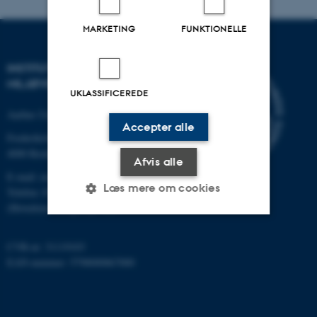
MARKETING
FUNKTIONELLE
INSTITUT FOR
MILJØVIDENSKAB
UKLASSIFICEREDE
Aarhus Universitet
Accepter alle
Frederiksborgvej 399
4000 Roskilde
Afvis alle
E-mail: envs@au.dk
Læs mere om cookies
Telefon: 8715 0000
(Hovedomstillingen på AU)
Nødvendige
Statistiske
Marketing
CVR-nr: 31119103
EAN-nummer: 5798000867000
Funktionelle
Uklassificerede