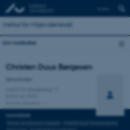
English
Institut for Miljøvidenskab
Om Instituttet
Titel
Christen Duus Børgesen
Primær tilknytning
Seniorforsker
Institut for Agroøkologi
Klima og Vand
En anden tilknytning
FAGOMRÅDER
Nitrate udvaskning fra afgrøder
Modellering af nitratudvaskning