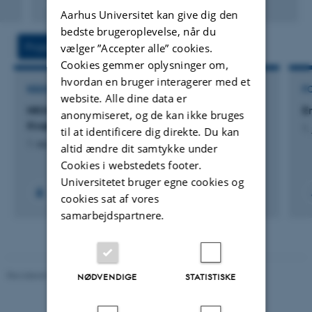
Digital
Aarhus Universitet kan give dig den
version
bedste brugeroplevelse, når du
vedhæftet
Projekter
Aktiviteter
vælger ”Accepter alle” cookies.
Cookies gemmer oplysninger om,
hvordan en bruger interagerer med et
RÅDGIVNINGSPROJEKT
F
website. Alle dine data er
NKMv25: N-retentionskortlægning - National
E
anonymiseret, og de kan ikke bruges
Kvælstofmodel v2025
1.
til at identificere dig direkte. Du kan
1. sep. 2022
-
27. aug. 2025
altid ændre dit samtykke under
Cookies i webstedets footer.
Universitetet bruger egne cookies og
+16
cookies sat af vores
samarbejdspartnere.
Revideret 08.05.2025
-
Institut for Miljøvidenskab
NØDVENDIGE
STATISTISKE