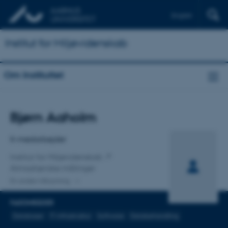
English
Institut for Miljøvidenskab
Om Instituttet
Titel
Bjørn Aaholm
Primær tilknytning
It-medarbejder
Institut for Miljøvidenskab
Atmosfæriske målinger
En anden tilknytning
FAGOMRÅDER
Databaser
IT-infrastruktur
Software
Databehandling