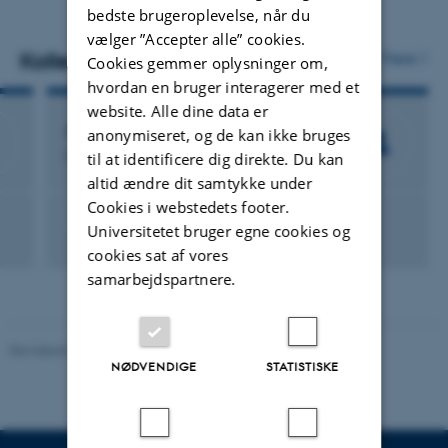
bedste brugeroplevelse, når du
vælger ”Accepter alle” cookies.
Kollegaer
Flere
Cookies gemmer oplysninger om,
hvordan en bruger interagerer med et
website. Alle dine data er
Jakob Nis Klenø Nøjgaard
anonymiseret, og de kan ikke bruges
Lektor
til at identificere dig direkte. Du kan
altid ændre dit samtykke under
Cookies i webstedets footer.
Kemi
Universitetet bruger egne cookies og
cookies sat af vores
samarbejdspartnere.
Revideret 08.05.2025
-
Institut for Miljøvidenskab
NØDVENDIGE
STATISTISKE