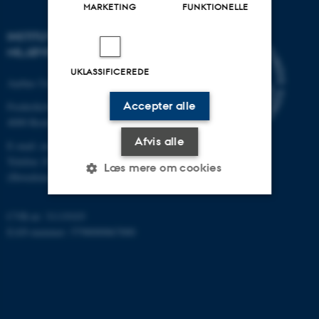
MARKETING
FUNKTIONELLE
INSTITUT FOR
MILJØVIDENSKAB
UKLASSIFICEREDE
Aarhus Universitet
Accepter alle
Frederiksborgvej 399
4000 Roskilde
Afvis alle
E-mail: envs@au.dk
Telefon: 8715 0000
Læs mere om cookies
(Hovedomstillingen på AU)
CVR-nr: 31119103
Nødvendige
Statistiske
Marketing
EAN-nummer: 5798000867000
Funktionelle
Uklassificerede
Nødvendige cookies hjælper