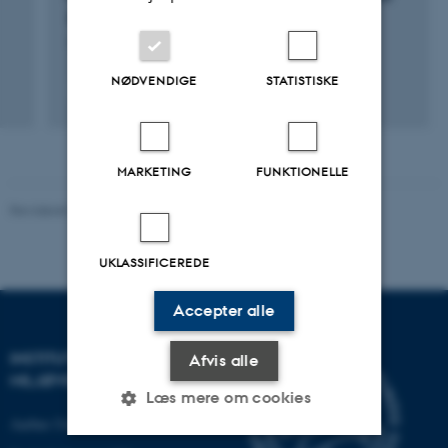
for European Environmental Research (PEER).
2013
1. jul. 2012
-
1. dec. 2013
NØDVENDIGE
STATISTISKE
MARKETING
FUNKTIONELLE
Revideret 08.05.2025
-
Institut for Miljøvidenskab
UKLASSIFICEREDE
Accepter alle
INSTITUT FOR
Afvis alle
MILJØVIDENSKAB
Læs mere om cookies
Aarhus Universitet