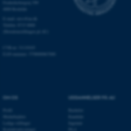
Frederiksborgvej 399
Nødvendige
Statistiske
Marketing
4000 Roskilde
Funktionelle
Uklassificerede
E-mail: envs@au.dk
Telefon: 8715 0000
(Hovedomstillingen på AU)
Nødvendige cookies hjælper
CVR-nr: 31119103
med at gøre hjemmesiden
EAN-nummer: 5798000867000
brugbar ved at aktivere nogle
grundlæggende funktioner
som navigation mm.
Hjemmesiden kan ikke
fungerer uden disse cookies.
OM OS
UDDANNELSER PÅ AU
Profil
Bachelor
Navn
Udbyder / Domæne
Medarbejdere
Kandidat
be_typo_user
TYPO3 Association
Ledige stillinger
Ingeniør
.au.dk
Kontaktoplysninger
Ph.d.