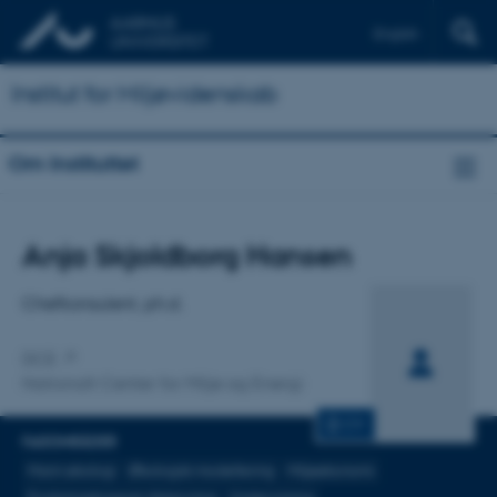
English
Institut for Miljøvidenskab
Om Instituttet
Titel
Anja Skjoldborg Hansen
Primær tilknytning
Chefkonsulent, ph.d.
DCE
Nationalt Center for Miljø og Energi
CV
FAGOMRÅDER
Marin økologi
Økologisk modellering
Miljøøkonomi