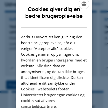
forskningsbaseret rådgivning jf. TECHs ISO9001-
Udvalgte publikationer
Flere
Cookies giver dig en
certificerede kvalitetsledelsessystem.
ENGLISH
bedre brugeroplevelse
RAPPORT
R
Jeg er ansvarlig for Aftalen om Natur og Vand med
DANISH
Vandmiljø og Natur 2022: NOVANA. Tilstand og
V
MGTP og MLM, herunder koordinering, genforhandling,
udvikling – faglig sammenfatning
u
afrapportering, forventningsafstemning og
Aarhus Universitet kan give dig den
Hansen, A. +15.
J
kvalitetssikring af rådgivningsleverancer inden for Hav
bedste brugeroplevelse, når du
Aarhus University, DCE - Danish Centre for Environment
Aa
vælger ”Accepter alle” cookies.
og Fjorde.
and Energy
Cookies gemmer oplysninger om,
Jeg er medansvarlig for AUs interne kursus om
hvordan en bruger interagerer med et
website. Alle dine data er
forskningsbaseret rådgivning, underviser på kurset, og
anonymiseret, og de kan ikke bruges
Digital
Digita
medansvarlig for udvikling af Ghent-gruppen, et
til at identificere dig direkte. Du kan
version
versi
internationalt samarbejde om forskningsbaseret
vedhæftet
vedh
altid ændre dit samtykke under
Projekter
Aktiviteter
myndighedsrådgivning. Læs mere om Ghent-gruppen
Cookies i webstedets footer.
her: https://projects.au.dk/ghentgroup
Universitetet bruger egne cookies og
FORSKNINGSPROJEKT
cookies sat af vores
Jeg er AU’s kontaktperson og koordinator for Partnership
samarbejdspartnere.
Miljøkonference 'Science for the Environment'