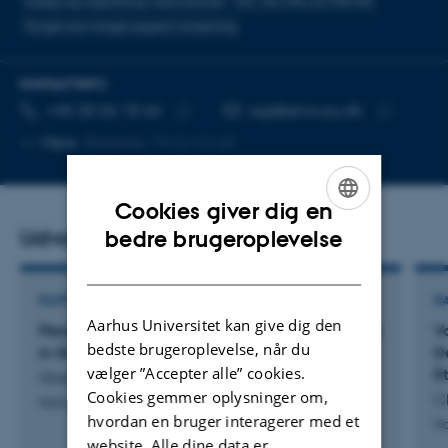
Hjælp og vejledning i laboratoriet
GC, GC/MS, LC/MS/MS
Target,non-target,suspect screening
KONTAKTINFO
TELEFONNUMMER
MAILADRESSE
+45 28 56 18 66
agl@envs.au.dk
Kopier
Kopier
Mere
Roskilde, 7412-C2.49
telefonnummer
mailadress
Cookies giver dig en
ENGLISH
Udvalgte publikationer
bedre brugeroplevelse
DANISH
RAPPORT
R
Aarhus Universitet kan give dig den
Persistent Organic Pollutants in Black Guillemot
V
bedste brugeroplevelse, når du
in Greenland
D
vælger ”Accepter alle” cookies.
E
Glasius, M. +7.
Cookies gemmer oplysninger om,
Ch
National Environmental Research Institute
hvordan en bruger interagerer med et
Na
website. Alle dine data er