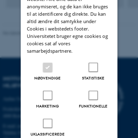
anonymiseret, og de kan ikke bruges
til at identificere dig direkte. Du kan
altid ændre dit samtykke under
Cookies i webstedets footer.
Revideret 08.05.2025
-
Institut for Miljøvidenskab
Universitetet bruger egne cookies og
cookies sat af vores
samarbejdspartnere.
INSTITUT FOR
NØDVENDIGE
STATISTISKE
MILJØVIDENSKAB
Aarhus Universitet
MARKETING
FUNKTIONELLE
Frederiksborgvej 399
4000 Roskilde
E-mail: envs@au.dk
Telefon: 8715 0000
UKLASSIFICEREDE