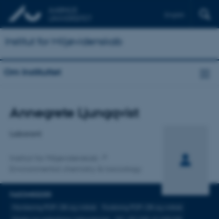
English
Institut for Miljøvidenskab
Om Instituttet
Titel
Annegrete Ljungqvist
Primær tilknytning
Laborant
Institut for Miljøvidenskab
Environmental chemistry & toxicology
FAGOMRÅDER
Monitering POP i DK og Arktisk
Forskning POP i DK og Arktisk