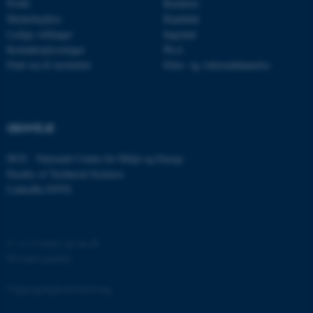
Profil
Bachelor
Medarbejdere
Kandidat
Ledige stillinger
Ingeniør
Kontaktoplysninger
Ph.d.
Find vej til instituttet
Efter- og videreuddannelse
ASP.NET_SessionId
Microsoft Corporation
.au.dk
GENVEJE
DCE - Nationalt Center for Miljø og Energi
Faculty of Technical Sciences
JSESSIONID
Oracle Corporation
LinkedIn ENVS
.au.dk
©
—
Cookies på au.dk
ARRAffinity
Microsoft Corporation
Privatlivspolitik
.mitstudie.au.dk
Tilgængelighedserklæring