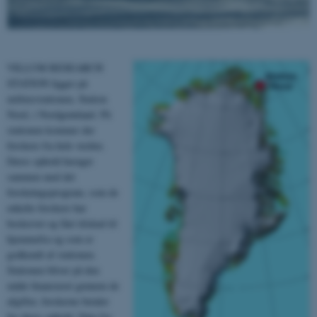
VILLUM RESEARCH
STATION ligger på
militærstationen, Station
Nord, i Nordgrønland. På
stationen kommer der
forskere fra hele verden.
Deres ophold hænger
sammen med det
forskningsprogram, som de
enkelte forskere har
beskrevet og fået tilskud til
hjemmefra og som er
godkendt af stationen.
Stationen bliver på den
måde finansieret gennem de
afgifter, forskerne betaler
for deres ophold. Data fra