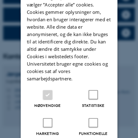
vælger ”Accepter alle” cookies.
Cookies gemmer oplysninger om,
Faciliteter
hvordan en bruger interagerer med et
website. Alle dine data er
Adgang til VRS
anonymiseret, og de kan ikke bruges
til at identificere dig direkte. Du kan
altid ændre dit samtykke under
Kontaktpersoner sekretariat
Cookies i webstedets footer.
Universitetet bruger egne cookies og
cookies sat af vores
Jørgen
Skafte
samarbejdspartnere.
Logistikleder
jska@envs.au.dk
M
7425, P1.07
H
+4587158674
P
NØDVENDIGE
STATISTISKE
+4523227110
P
MARKETING
FUNKTIONELLE