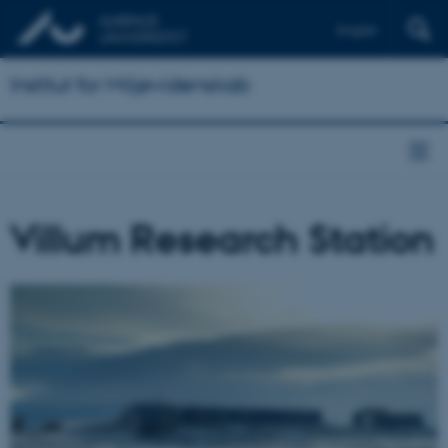
English
Institut for Miljøvidenskab
Villum Research Station