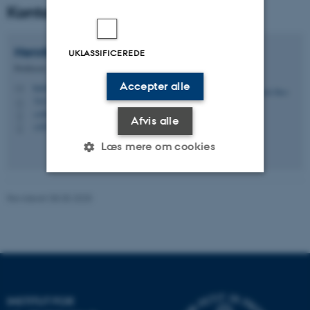
Kontaktpersoner
Henrik
Skov
UKLASSIFICEREDE
Professor
Accepter alle
hsk@envs.au.dk
M
7413, D1.09
H
+4587158524
P
Afvis alle
+4530783170
P
Læs mere om cookies
Revideret 08.05.2025
Nødvendige
Statistiske
Marketing
Funktionelle
Uklassificerede
Nødvendige cookies hjælper
med at gøre hjemmesiden
INSTITUT FOR