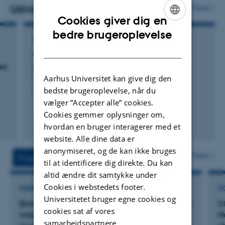
Udvalgte publikationer
Flere
Cookies giver dig en
ENGLISH
bedre brugeroplevelse
POSTER
DANISH
Fluorid i grundvand – gammelt og dybt
se
grundvand er årsagen
Aarhus Universitet kan give dig den
Brunvand, A. & Kristiansen, S.
bedste brugeroplevelse, når du
Poster Vintermødet
vælger ”Accepter alle” cookies.
Cookies gemmer oplysninger om,
hvordan en bruger interagerer med et
Digital
website. Alle dine data er
version
anonymiseret, og de kan ikke bruges
vedhæftet
Flere
Projekter
Aktiviteter
til at identificere dig direkte. Du kan
altid ændre dit samtykke under
Cookies i webstedets footer.
FORSKNINGSPROJEKT
F
Universitetet bruger egne cookies og
Biokulturell arv i skogen. Hvordan kan man sikre
C
cookies sat af vores
integrert kulturmiljø- og naturforvaltning i
N
samarbejdspartnere.