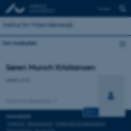
English
Institut for Miljøvidenskab
Om Instituttet
Titel
Søren Munch Kristiansen
Primær tilknytning
Lektor, ph.d.
Institut for Geoscience
CV
FAGOMRÅDER
Jordbund
Geoarkæologi
Drikkevand og folkesundhed