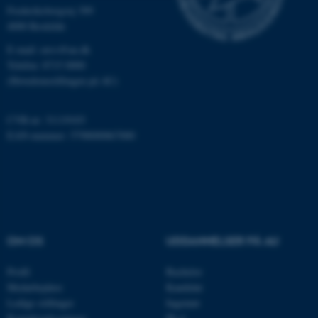
Frederiksborgvej 399
Nødvendige
Statistiske
Marketing
4000 Roskilde
Funktionelle
Uklassificerede
E-mail: envs@au.dk
Telefon: 8715 0000
(Hovedomstillingen på AU)
Nødvendige cookies hjælper
CVR-nr: 31119103
med at gøre hjemmesiden
EAN-nummer: 5798000867000
brugbar ved at aktivere nogle
grundlæggende funktioner
som navigation mm.
Hjemmesiden kan ikke
fungerer uden disse cookies.
OM OS
UDDANNELSER PÅ AU
Navn
Udbyder / Domæne
Profil
Bachelor
Medarbejdere
Kandidat
be_typo_user
TYPO3 Association
.au.dk
Ledige stillinger
Ingeniør